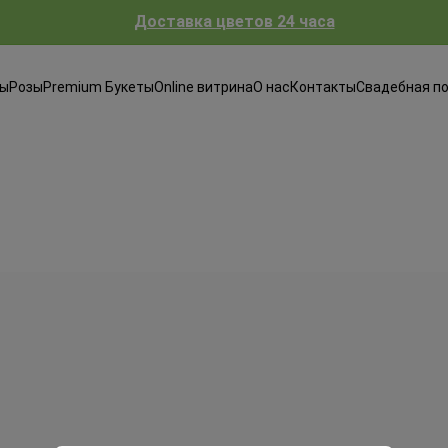
Доставка цветов 24 часа
ты
Розы
Premium Букеты
Online витрина
О нас
Контакты
Свадебная п
Авторские Premium буке