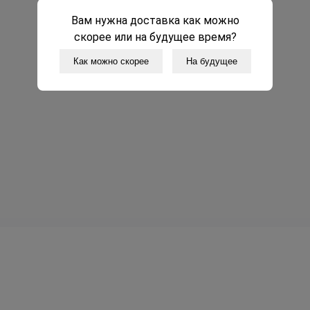
Корзины с цветами
Вам нужна доставка как можно
Эффект WoW
скорее или на будущее время?
Подарки Игрушки Откры
Уютный дом
Как можно скорее
На будущее
и
ов cookie