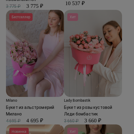
10 537 ₽
3 775 ₽
3 775 ₽
Бестселлер
Хит
Milano
Lady Bombastik
Букет из альстромерий
Букет из розы кустовой
Милано
Леди бомбастик
4 695 ₽
3 660 ₽
4 695 ₽
3 660 ₽
Новинка
Хит