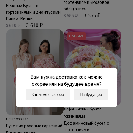
гортензиями «Розовое
Нежный Букет с
обещание»
гортензиями и диантусами
3 555 ₽
3 555 ₽
Пинки- Винки
3 610 ₽
3 610 ₽
Новинка
Вам нужна доставка как можно
скорее или на будущее время?
Как можно скорее
На будущее
Дофаминовый букет с
гортензиями
Cosmopolitan
Дофаминовый букет с
Букет из розовых гортензий
гортензиями
Космополитен