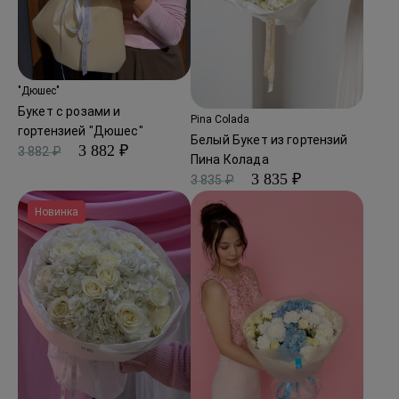
"Дюшес"
Букет с розами и
Pina Colada
гортензией "Дюшес"
Белый Букет из гортензий
3 882 ₽
3 882 ₽
Пина Колада
3 835 ₽
3 835 ₽
Новинка