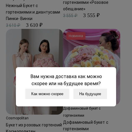
гортензиями «Розовое
Нежный Букет с
обещание»
гортензиями и диантусами
3 555 ₽
3 555 ₽
Пинки- Винки
3 610 ₽
3 610 ₽
Новинка
Вам нужна доставка как можно
скорее или на будущее время?
Как можно скорее
На будущее
Дофаминовый букет с
гортензиями
Cosmopolitan
Дофаминовый букет с
Букет из розовых гортензий
гортензиями
Космополитен