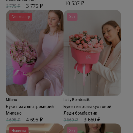
10 537 ₽
3 775 ₽
3 775 ₽
Бестселлер
Хит
Milano
Lady Bombastik
Букет из альстромерий
Букет из розы кустовой
Милано
Леди бомбастик
4 695 ₽
3 660 ₽
4 695 ₽
3 660 ₽
Новинка
Хит