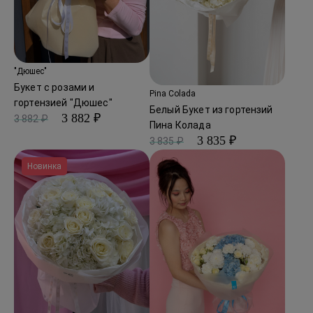
"Дюшес"
Букет с розами и
Pina Colada
гортензией "Дюшес"
Белый Букет из гортензий
3 882 ₽
3 882 ₽
Пина Колада
3 835 ₽
3 835 ₽
Новинка