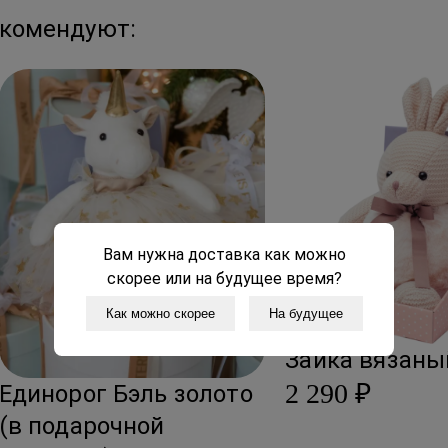
города.
екомендуют:
В праздничные дни сроки
Вам нужна доставка как можно
скорее или на будущее время?
Как можно скорее
На будущее
Зайка вязаны
2 290 ₽
Единорог Бэль золото
(в подарочной