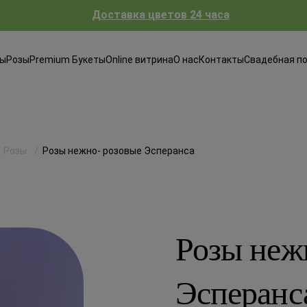
Доставка цветов 24 часа
ты
Розы
Premium Букеты
Online витрина
О нас
Контакты
Свадебная п
Розы
Розы нежно- розовые Эсперанса
Розы неж
Эсперанс