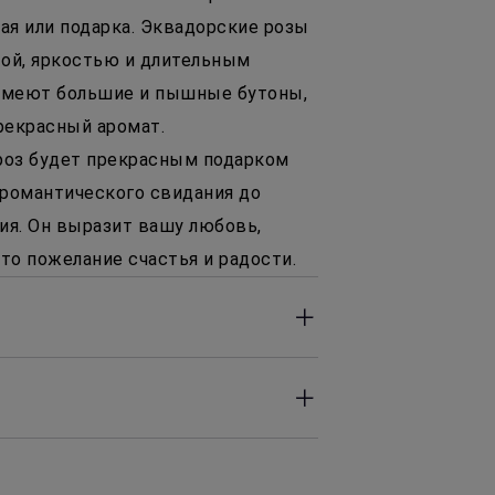
ая или подарка. Эквадорские розы
ой, яркостью и длительным
 имеют большие и пышные бутоны,
рекрасный аромат.
роз будет прекрасным подарком
 романтического свидания до
ия. Он выразит вашу любовь,
то пожелание счастья и радости.
 до 23:00 часов. Оперативность
сле заказа.
50 Р, в зависимости от района