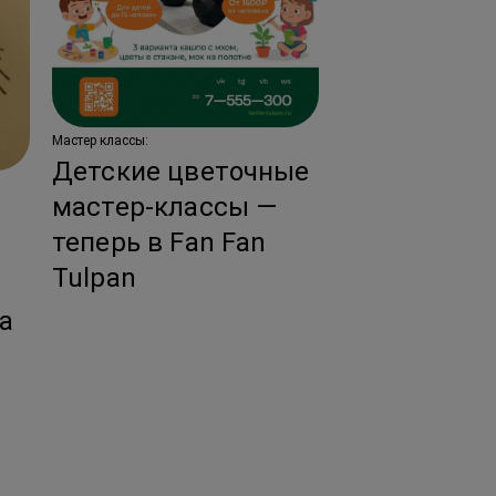
Мастер классы:
Детские цветочные
Новости:
мастер-классы —
Тренды сва
теперь в Fan Fan
флористики
Tulpan
ы
год!
за