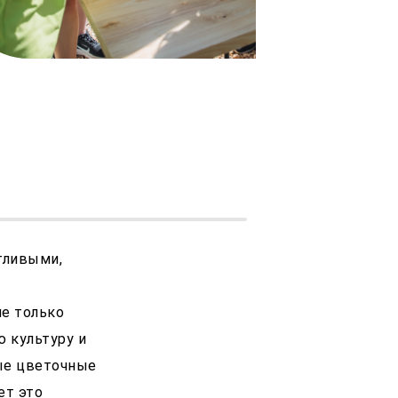
стливыми,
не только
 культуру и
ые цветочные
ет это