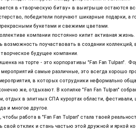
ается в «творческую битву» в выигрыше остаются вс
терство, победители получают шикарные подарки, а г
прекрасными букетами и свежими цветами.
оллективе компании постоянно кипит активная жизнь.
ь возможность поучаствовать в создании коллекций,
и творческое будущее компании.
ишенка на торте - это корпоративы "Fan Fan Tulpan". 
мероприятий самые различные, это всегда хорошо пр
ероприятия, в которых сотрудники неформально общаю
 конечно же, отдыхают. В копилке "Fan Fan Tulpan" собр
м, отдых в элитных СПА курортах области, фестивали,
да и многое другое.
 чтобы работа в "Fan Fan Tulpan" стала твоей реальнос
вь свой отклик и стань частью этой дружной и яркой к