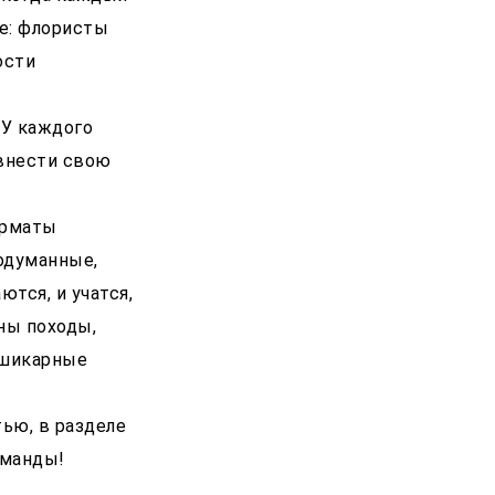
е: флористы
ости
 У каждого
 внести свою
Форматы
одуманные,
тся, и учатся,
аны походы,
 шикарные
тью, в разделе
оманды!