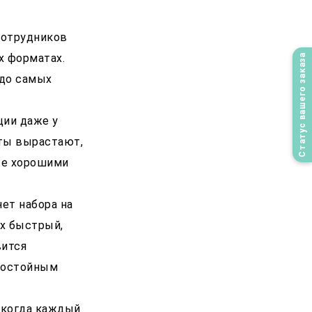
сотрудников
х форматах.
Статус вашего заказа
 до самых
ции даже у
сты вырастают,
же хорошими
ет набора на
их быстрый,
вится
достойным
 когда каждый