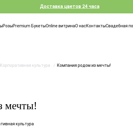
Доставка цветов 24 часа
ты
Розы
Premium Букеты
Online витрина
О нас
Контакты
Свадебная п
Корпоративная культура
Компания родом из мечты!
з мечты!
ативная культура