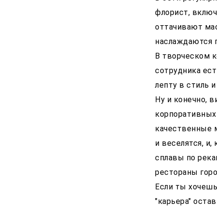
флорист, включ
оттачивают мас
наслаждаются 
В творческом к
сотрудника ест
лепту в стиль 
Ну и конечно, в
корпоративных 
качественные м
и веселятся, и,
сплавы по река
рестораны горо
Если ты хочешь,
"карьера" оста