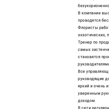
безукоризненно
В компании выс
проводятся бес
Флористы рабо
экзотических, 
Тренер по прод
самых застенч
становятся про
руководителями
Все управляющи
руководящие до
яркий и очень 
уверенным рук
доходом.
В сети регуляр