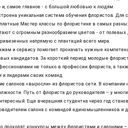
 и, самое главное - с большой любовью к людям.
троена уникальная система обучения флористов. Для 
платные Мастер классы по флористике в самых разны
тают с огромным разнообразием цветов - от полевых
привезенных напрямую с плантаций всего мира.
ажам и сервису помогает прокачать нужные компетен
ивых кандидатов. За короткий период молодые флори
фессионалами не только в профессии флориста, а так
 и лидерами своих команд.
е салонов «выросли» из флористов сети. В компании н
лжности. Путь от флориста до руководителя – у мног
интересный. Еще вчерашняя студентка через год стано
оводителем салона с командой единомышленников и 
но проходят конкурсы между флористами и салонами –