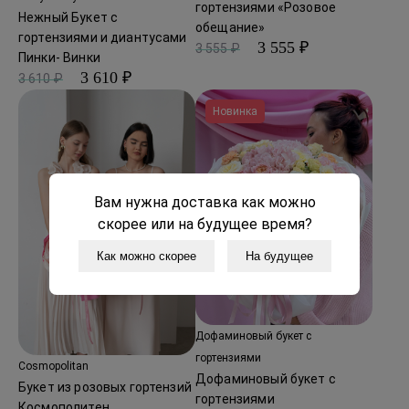
гортензиями «Розовое
Нежный Букет с
обещание»
гортензиями и диантусами
3 555 ₽
3 555 ₽
Пинки- Винки
3 610 ₽
3 610 ₽
Новинка
Вам нужна доставка как можно
скорее или на будущее время?
Как можно скорее
На будущее
Дофаминовый букет с
гортензиями
Cosmopolitan
Дофаминовый букет с
Букет из розовых гортензий
гортензиями
Космополитен