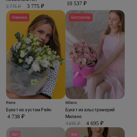
10 537 ₽
3 775 ₽
3 775 ₽
Новинка
Бестселлер
Reine
Milano
Букет из эустом Рейн
Букет из альстромерий
4 738 ₽
Милано
4 695 ₽
4 695 ₽
Хит
Хит