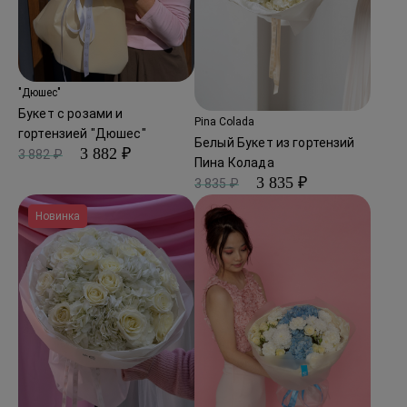
"Дюшес"
Букет с розами и
Pina Colada
гортензией "Дюшес"
Белый Букет из гортензий
3 882 ₽
3 882 ₽
Пина Колада
3 835 ₽
3 835 ₽
Новинка