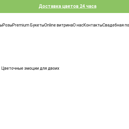
Доставка цветов 24 часа
ты
Розы
Premium Букеты
Online витрина
О нас
Контакты
Свадебная п
Цветочные эмоции для двоих