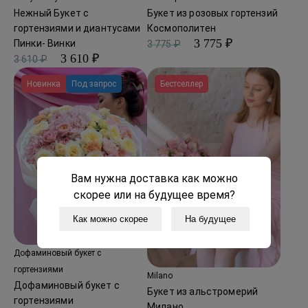
Нежный Букет с
Букет из розовых гортензий
гортензиями и диантусами
Космополитен
3 775 ₽
Пинки- Винки
3 775 ₽
3 610 ₽
3 610 ₽
Новинка
Под запрос
Бестселлер
Вам нужна доставка как можно
скорее или на будущее время?
Как можно скорее
На будущее
Дофаминовый букет с
гортензиями
Milano
Дофаминовый букет с
Букет из альстромерий
гортензиями
Милано