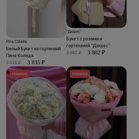
"Дюшес"
Букет с розами и
Pina Colada
гортензией "Дюшес"
Белый Букет из гортензий
3 882 ₽
3 882 ₽
Пина Колада
3 835 ₽
3 835 ₽
Новинка
Новинка