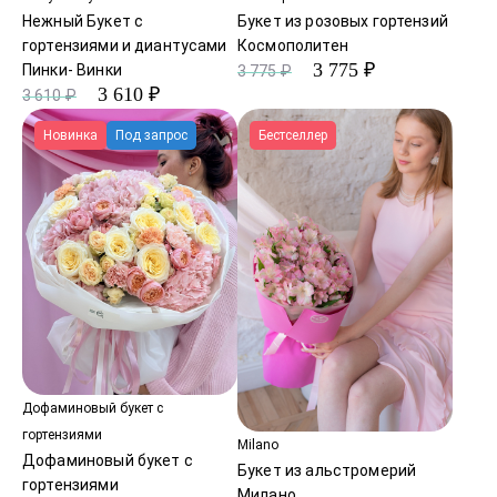
Нежный Букет с
Букет из розовых гортензий
гортензиями и диантусами
Космополитен
3 775 ₽
Пинки- Винки
3 775 ₽
3 610 ₽
3 610 ₽
Новинка
Под запрос
Бестселлер
Дофаминовый букет с
гортензиями
Milano
Дофаминовый букет с
Букет из альстромерий
гортензиями
Милано