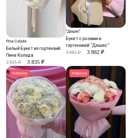
"Дюшес"
Букет с розами и
Pina Colada
гортензией "Дюшес"
Белый Букет из гортензий
3 882 ₽
3 882 ₽
Пина Колада
3 835 ₽
3 835 ₽
Новинка
Новинка