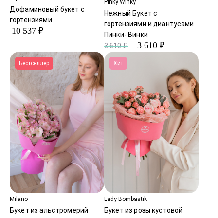
Pinky Winky
Дофаминовый букет с
Нежный Букет с
гортензиями
гортензиями и диантусами
10 537 ₽
Пинки- Винки
3 610 ₽
3 610 ₽
Бестселлер
Хит
Milano
Lady Bombastik
Букет из альстромерий
Букет из розы кустовой