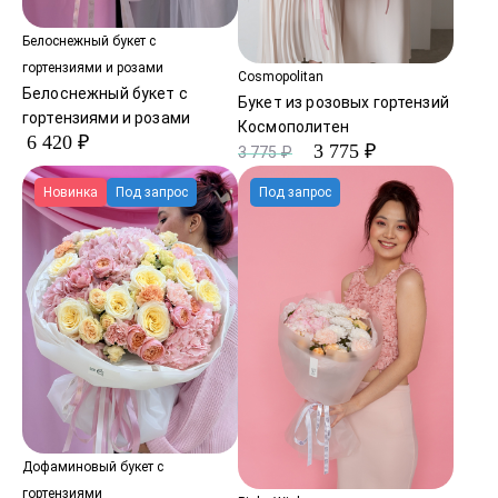
Белоснежный букет с
гортензиями и розами
Cosmopolitan
Белоснежный букет с
Букет из розовых гортензий
гортензиями и розами
Космополитен
6 420 ₽
3 775 ₽
3 775 ₽
Новинка
Под запрос
Под запрос
Дофаминовый букет с
гортензиями