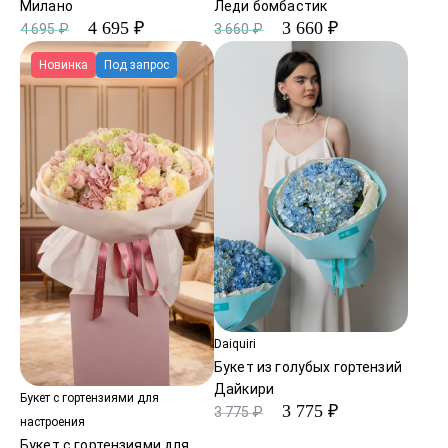
Милано
Леди бомбастик
4 695 ₽
3 660 ₽
4 695 ₽
3 660 ₽
Новинка
Под запрос
Daiquiri
Букет из голубых гортензий
Дайкири
Букет с гортензиями для
3 775 ₽
3 775 ₽
настроения
Букет с гортензиями для