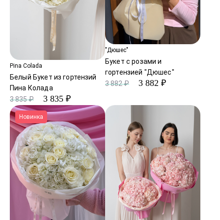
"Дюшес"
Букет с розами и
Pina Colada
гортензией "Дюшес"
Белый Букет из гортензий
3 882 ₽
3 882 ₽
Пина Колада
3 835 ₽
3 835 ₽
Новинка