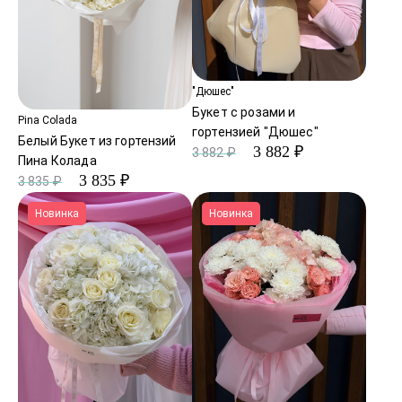
"Дюшес"
Букет с розами и
Pina Colada
гортензией "Дюшес"
Белый Букет из гортензий
3 882 ₽
3 882 ₽
Пина Колада
3 835 ₽
3 835 ₽
Новинка
Новинка