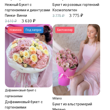
Нежный Букет с
Букет из розовых гортензий
гортензиями и диантусами
Космополитен
3 775 ₽
Пинки- Винки
3 775 ₽
3 610 ₽
3 610 ₽
Новинка
Под запрос
Бестселлер
Дофаминовый букет с
гортензиями
Milano
Дофаминовый букет с
Букет из альстромерий
гортензиями
Милано