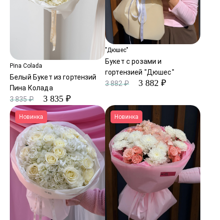
"Дюшес"
Букет с розами и
Pina Colada
гортензией "Дюшес"
Белый Букет из гортензий
3 882 ₽
3 882 ₽
Пина Колада
3 835 ₽
3 835 ₽
Новинка
Новинка