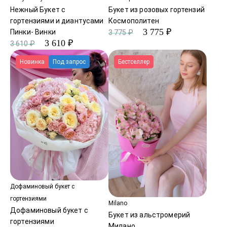
Нежный Букет с
Букет из розовых гортензий
гортензиями и диантусами
Космополитен
3 775 ₽
Пинки- Винки
3 775 ₽
3 610 ₽
3 610 ₽
Новинка
Под запрос
Бестселлер
Дофаминовый букет с
гортензиями
Milano
Дофаминовый букет с
Букет из альстромерий
гортензиями
Милано