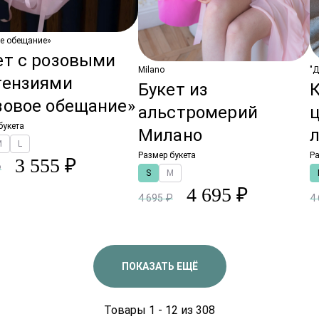
е обещание»
ет с розовыми
Milano
"Д
тензиями
Букет из
зовое обещание»
альстромерий
букета
Милано
M
L
Размер букета
Ра
3 555 ₽
₽
S
M
4 695 ₽
4 695 ₽
4
ПОКАЗАТЬ ЕЩЁ
Товары 1 - 12 из 308