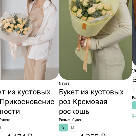
"
Б
Navire
ет из кустовых
Букет из кустовых
Ра
 Прикосновение
роз Кремовая
ности
роскошь
3
букета
Размер букета
M
S
M