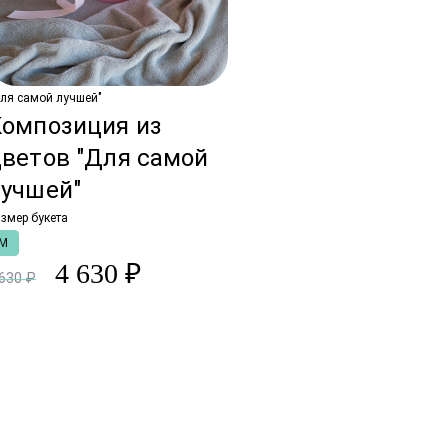
ля самой лучшей"
Композиция из
цветов "Для самой
лучшей"
змер букета
M
4 630 ₽
 630 ₽