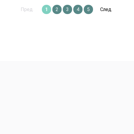
Пред.
1
2
3
4
5
След.
Авторские Premium буке
Корзины с цветами
Эффект WoW
Подарки Игрушки Откры