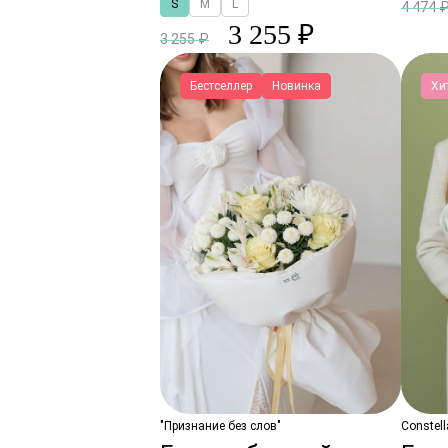
S
M
L
4 474 
3 255 ₽
3 255 ₽
Бестселлер
Новинка
Хи
"Признание без слов"
Constell