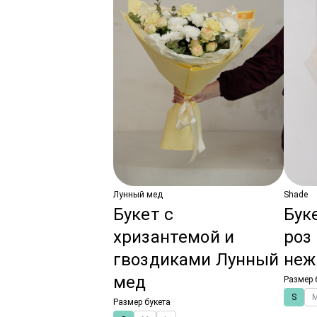
Лунный мед
Shade
Букет с
Бук
хризантемой и
роз
гвоздиками Лунный
неж
мед
Размер 
S
Размер букета