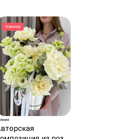
Новинка
ияние
Авторская
омпозиция из роз