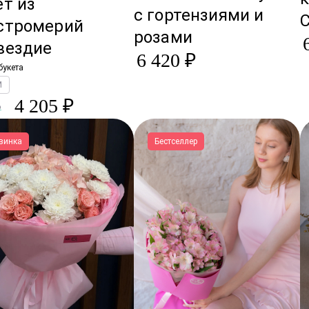
ет из
с гортензиями и
стромерий
розами
вездие
6 420 ₽
букета
M
4 205 ₽
₽
винка
Бестселлер