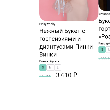
«Розово
Бук
Pinky Winky
гор
Нежный Букет с
«Ро
гортензиями и
Размер 
диантусами Пинки-
S
Винки
3 555 
Размер букета
S
M
L
3 610 ₽
3 610 ₽