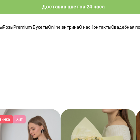
Доставка цветов 24 часа
ты
Розы
Premium Букеты
Online витрина
О нас
Контакты
Свадебная п
винка
Хит