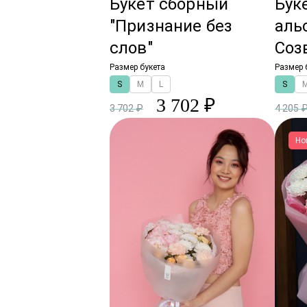
Букет сборный
Бук
"Признание без
аль
слов"
Соз
Размер букета
Размер 
S
M
L
S
3 702 ₽
3 702 ₽
4 205 
Но