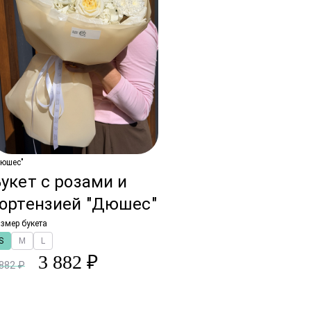
Дюшес"
укет с розами и
гортензией "Дюшес"
змер букета
S
M
L
3 882 ₽
 882 ₽