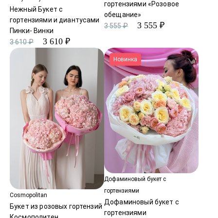
гортензиями «Розовое
Нежный Букет с
обещание»
гортензиями и диантусами
3 555 ₽
3 555 ₽
Пинки- Винки
3 610 ₽
3 610 ₽
Новинка
Дофаминовый букет с
гортензиями
Cosmopolitan
Дофаминовый букет с
Букет из розовых гортензий
гортензиями
Космополитен