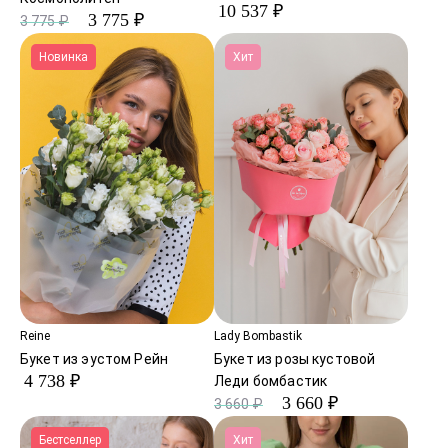
10 537 ₽
3 775 ₽
3 775 ₽
Новинка
Хит
Reine
Lady Bombastik
Букет из эустом Рейн
Букет из розы кустовой
4 738 ₽
Леди бомбастик
3 660 ₽
3 660 ₽
Бестселлер
Хит