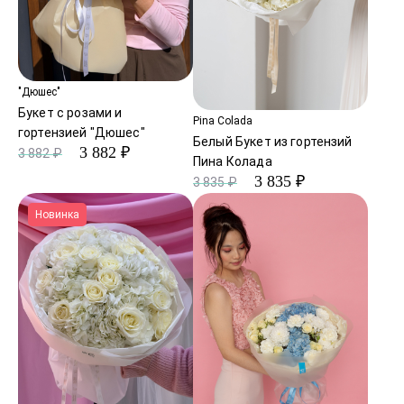
"Дюшес"
Букет с розами и
Pina Colada
гортензией "Дюшес"
Белый Букет из гортензий
3 882 ₽
3 882 ₽
Пина Колада
3 835 ₽
3 835 ₽
Новинка