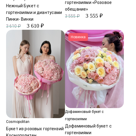
гортензиями «Розовое
Нежный Букет с
обещание»
гортензиями и диантусами
3 555 ₽
3 555 ₽
Пинки- Винки
3 610 ₽
3 610 ₽
Новинка
Дофаминовый букет с
гортензиями
Cosmopolitan
Дофаминовый букет с
Букет из розовых гортензий
гортензиями
Космополитен