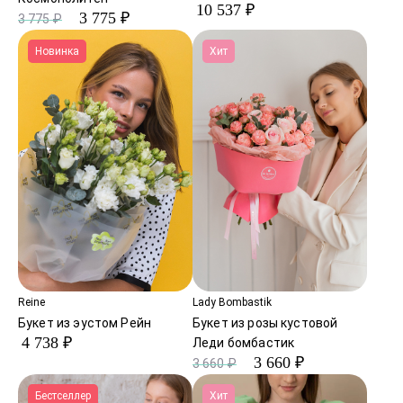
10 537 ₽
3 775 ₽
3 775 ₽
Новинка
Хит
Reine
Lady Bombastik
Букет из эустом Рейн
Букет из розы кустовой
4 738 ₽
Леди бомбастик
3 660 ₽
3 660 ₽
Бестселлер
Хит