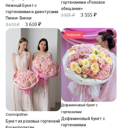
гортензиями «Розовое
Нежный Букет с
обещание»
гортензиями и диантусами
3 555 ₽
3 555 ₽
Пинки- Винки
3 610 ₽
3 610 ₽
Новинка
Дофаминовый букет с
гортензиями
Cosmopolitan
Дофаминовый букет с
Букет из розовых гортензий
гортензиями
Космополитен