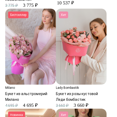
10 537 ₽
3 775 ₽
3 775 ₽
Бестселлер
Хит
Milano
Lady Bombastik
Букет из альстромерий
Букет из розы кустовой
Милано
Леди бомбастик
4 695 ₽
3 660 ₽
4 695 ₽
3 660 ₽
Новинка
Хит