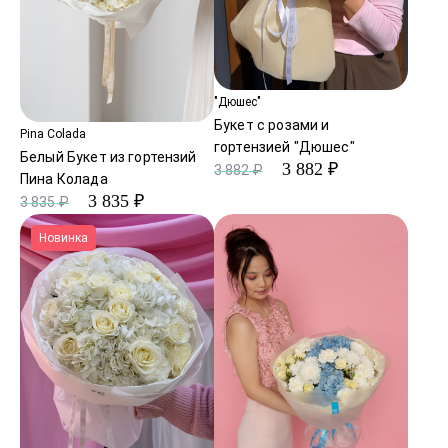
"Дюшес"
Букет с розами и
Pina Colada
гортензией "Дюшес"
Белый Букет из гортензий
3 882 ₽
3 882 ₽
Пина Колада
3 835 ₽
3 835 ₽
Новинка