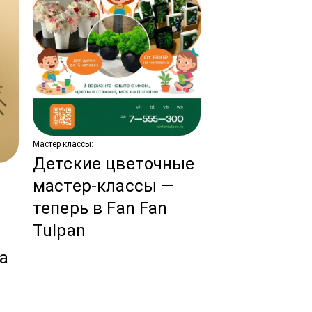
Мастер классы:
Детские цветочные
Новости:
мастер-классы —
Тренды сва
теперь в Fan Fan
флористики
Tulpan
ы
год!
за