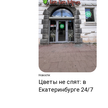
Ново
С
по
ко
з
Новости:
Цветы не спят: в
Екатеринбурге 24/7