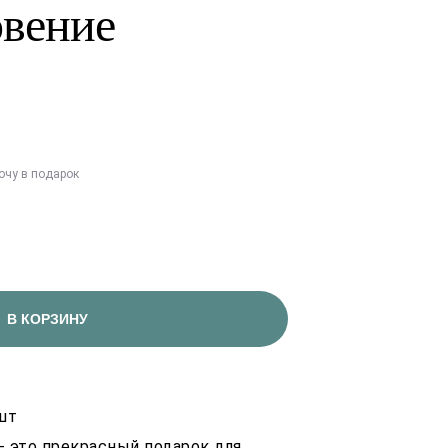
вение
очу в подарок
В КОРЗИНУ
 шт
- это прекрасный подарок для