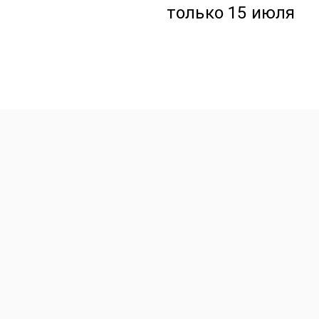
только 15 июля
Premium Букеты
Авторские Premium буке
Эффект WoW
Подарки Игрушки Откры
Уютный дом