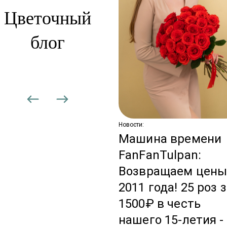
Цветочный
блог
сти:
вадебная
дписка: цветы,
торые не
аканчиваются
Новости:
Машина времени
FanFanTulpan:
Возвращаем цен
2011 года! 25 роз 
1500₽ в честь
нашего 15-летия -