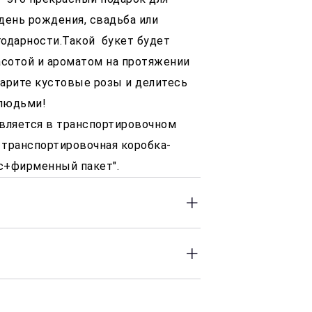
 день рождения, свадьба или
одарности.Такой букет будет
асотой и ароматом на протяжении
арите кустовые розы и делитесь
людьми!
вляется в транспортировочном
+ транспортировочная коробка-
кс+фирменный пакет".
 до 23:00 часов. Оперативность
сле заказа.
50 Р, в зависимости от района