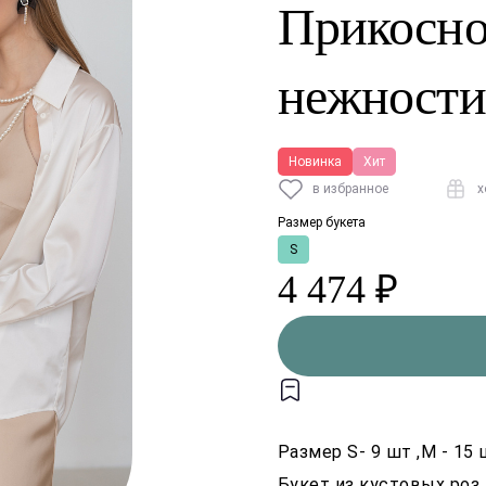
Прикосно
нежности
Новинка
Хит
в избранное
х
Размер букета
S
4 474 ₽
Размер S- 9 шт ,M - 15
Букет из кустовых роз 