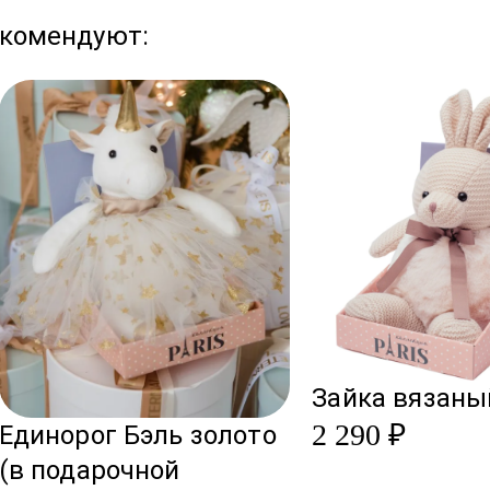
города.
екомендуют:
В праздничные дни сроки
Зайка вязаны
2 290 ₽
Единорог Бэль золото
(в подарочной