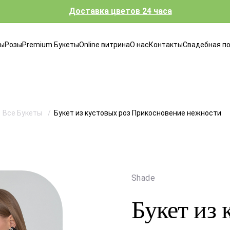
Доставка цветов 24 часа
ты
Розы
Premium Букеты
Online витрина
О нас
Контакты
Свадебная п
Все Букеты
Букет из кустовых роз Прикосновение нежности
Shade
Букет из 