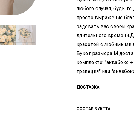
любого случая, будь то
просто выражение благ
радовать вас своей кр
длительного времени.Д
красотой с любимыми 
Букет размера М доста
комплекте: "аквабокс 
трапеция" или "аквабо
ДОСТАВКА
Доставляем цветы с 8:00
СОСТАВ БУКЕТА
доставки от 2-х часов по
Стоимость доставки от 4
Роза кустовая