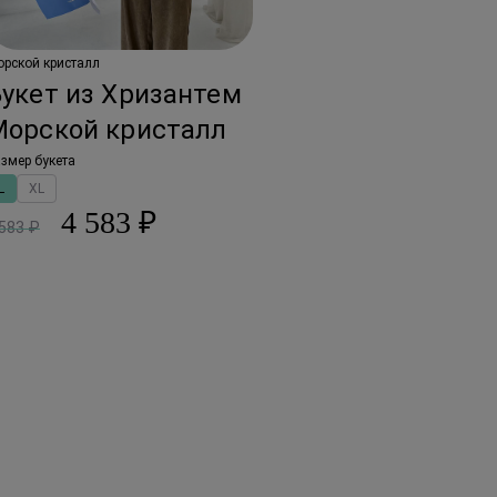
рской кристалл
укет из Хризантем
Морской кристалл
змер букета
L
XL
4 583 ₽
 583 ₽