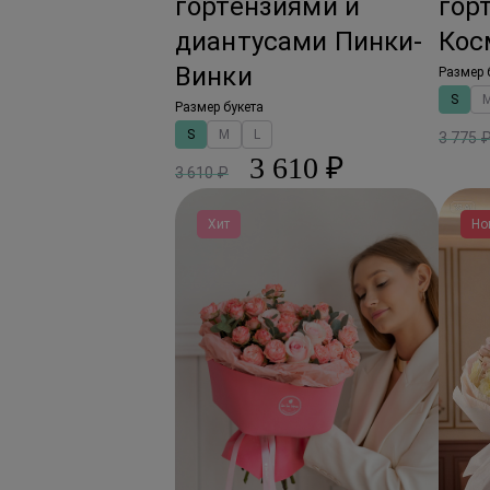
гортензиями и
гор
диантусами Пинки-
Кос
Винки
Размер 
S
Размер букета
S
M
L
3 775 
3 610 ₽
3 610 ₽
Хит
Но