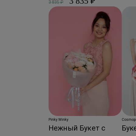
3 835 ₽
3 835 ₽
Pinky Winky
Cosmopo
Нежный Букет с
Бук