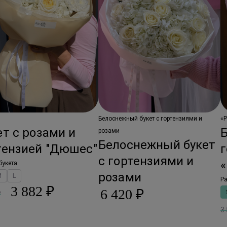
Белоснежный букет с гортензиями и
«
ет с розами и
розами
Белоснежный букет
тензией "Дюшес"
с гортензиями и
букета
розами
M
L
Ра
3 882 ₽
6 420 ₽
₽
3