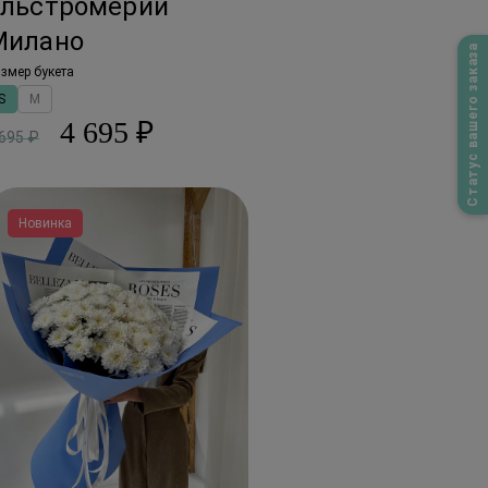
альстромерий
Милано
Статус вашего заказа
змер букета
S
M
4 695 ₽
 695 ₽
Новинка