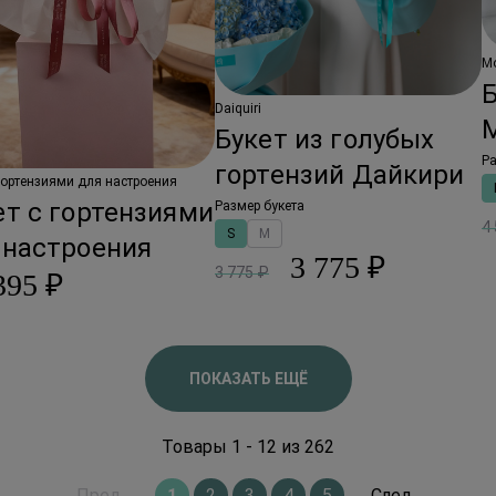
Мо
Б
Daiquiri
Букет из голубых
Ра
гортензий Дайкири
 гортензиями для настроения
ет с гортензиями
Размер букета
4
S
M
 настроения
3 775 ₽
3 775 ₽
395 ₽
ПОКАЗАТЬ ЕЩЁ
Товары 1 - 12 из 262
Пред.
1
2
3
4
5
След.