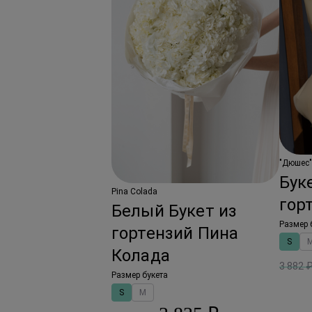
"Дюшес"
Бук
Pina Colada
гор
Белый Букет из
Размер 
гортензий Пина
S
Колада
3 882 
Размер букета
S
M