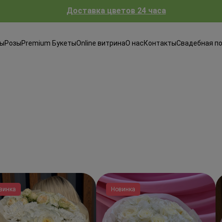
Доставка цветов 24 часа
ты
Розы
Premium Букеты
Online витрина
О нас
Контакты
Свадебная п
винка
Новинка