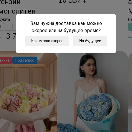
тензий
мополитен
букета
Ра
Вам нужна доставка как можно
M
L
XL
скорее или на будущее время?
3 775 ₽
₽
4
Как можно скорее
На будущее
винка
Под запрос