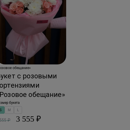
Розовое обещание»
Букет с розовыми
гортензиями
«Розовое обещание»
змер букета
S
M
L
3 555 ₽
 555 ₽