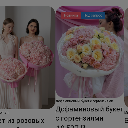
Новинка
Под запрос
Дофаминовый букет с гортензиями
Дофаминовый букет
litan
Mi
с гортензиями
ет из розовых
Б
10 537 ₽