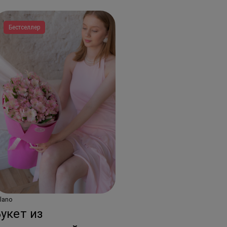
Бестселлер
lano
укет из