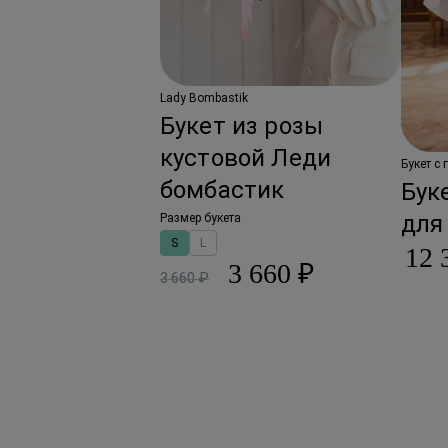
Lady Bombastik
Букет из розы
кустовой Леди
Букет с
бомбастик
Бук
для
Размер букета
S
L
12 
3 660 ₽
3 660 ₽