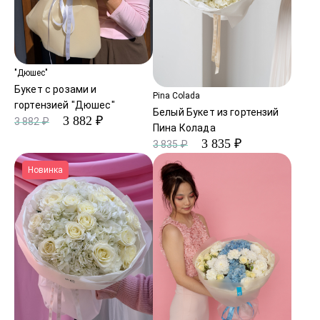
"Дюшес"
Букет с розами и
Pina Colada
гортензией "Дюшес"
Белый Букет из гортензий
3 882 ₽
3 882 ₽
Пина Колада
3 835 ₽
3 835 ₽
Новинка