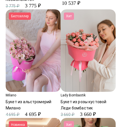
10 537 ₽
3 775 ₽
3 775 ₽
Бестселлер
Хит
Milano
Lady Bombastik
Букет из альстромерий
Букет из розы кустовой
Милано
Леди бомбастик
4 695 ₽
3 660 ₽
4 695 ₽
3 660 ₽
Новинка
Хит