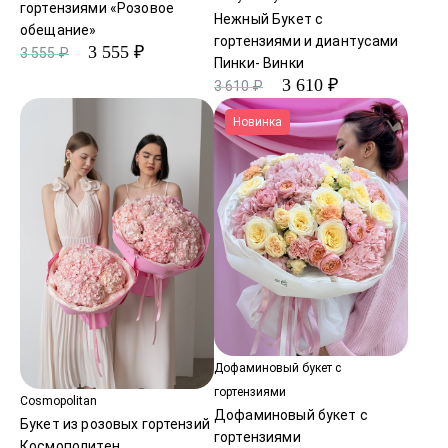
гортензиями «Розовое
Нежный Букет с
обещание»
гортензиями и диантусами
3 555 ₽
3 555 ₽
Пинки- Винки
3 610 ₽
3 610 ₽
Новинка
Дофаминовый букет с
гортензиями
Cosmopolitan
Дофаминовый букет с
Букет из розовых гортензий
гортензиями
Космополитен