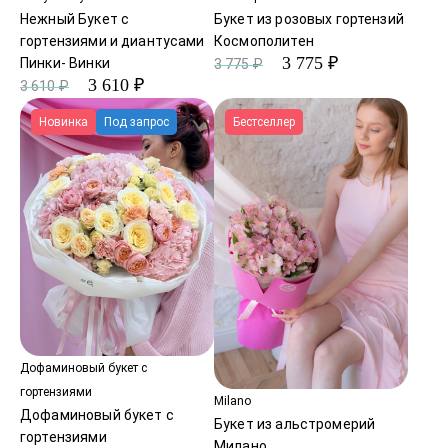
Нежный Букет с
Букет из розовых гортензий
гортензиями и диантусами
Космополитен
3 775 ₽
Пинки- Винки
3 775 ₽
3 610 ₽
3 610 ₽
Новинка
Под запрос
Бестселлер
Дофаминовый букет с
гортензиями
Milano
Дофаминовый букет с
Букет из альстромерий
гортензиями
Милано