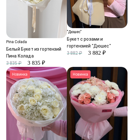
"Дюшес"
Букет с розами и
Pina Colada
гортензией "Дюшес"
Белый Букет из гортензий
3 882 ₽
3 882 ₽
Пина Колада
3 835 ₽
3 835 ₽
Новинка
Новинка