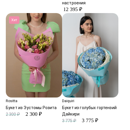
настроения
12 395 ₽
Хит
Rositta
Daiquiri
Букет из Эустомы Розита
Букет из голубых гортензий
2 300 ₽
Дайкири
2 300 ₽
3 775 ₽
3 775 ₽