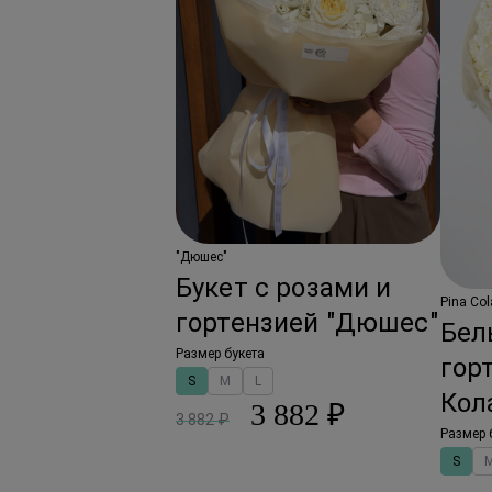
"Дюшес"
Букет с розами и
Pina Co
гортензией "Дюшес"
Бел
Размер букета
гор
S
M
L
Кол
3 882 ₽
3 882 ₽
Размер 
S