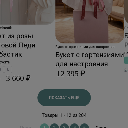
mbastik
Ro
ет из розы
товой Леди
Букет с гортензиями для настроения
бастик
Букет с гортензиями
Ра
для настроения
букета
M
L
2
12 395 ₽
3 660 ₽
₽
ПОКАЗАТЬ ЕЩЁ
Товары 1 - 12 из 284
Пред.
1
2
3
4
5
След.