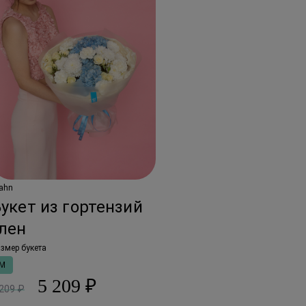
ahn
укет из гортензий
лен
змер букета
M
5 209 ₽
 209 ₽