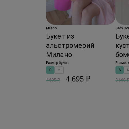
Milano
Lady Bo
Букет из
Бук
альстромерий
кус
Милано
бом
Размер букета
Размер 
S
M
S
4 695 ₽
4 695 ₽
3 660 