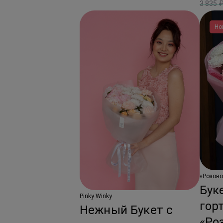
3 835 
Но
«Розово
Бук
Pinky Winky
гор
Нежный Букет с
«Ро