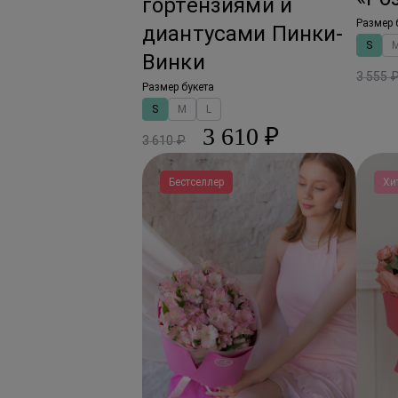
гортензиями и
Размер 
диантусами Пинки-
S
Винки
3 555 
Размер букета
S
M
L
3 610 ₽
3 610 ₽
Бестселлер
Хи