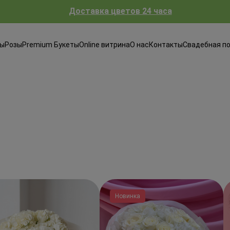
Доставка цветов 24 часа
ты
Розы
Premium Букеты
Online витрина
О нас
Контакты
Свадебная п
Новинка