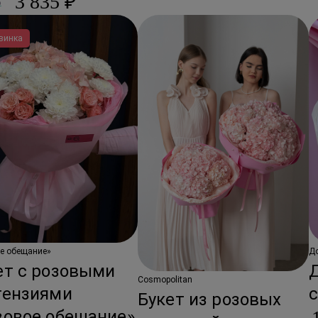
3 835 ₽
₽
винка
е обещание»
Д
ет с розовыми
Cosmopolitan
тензиями
с
Букет из розовых
зовое обещание»