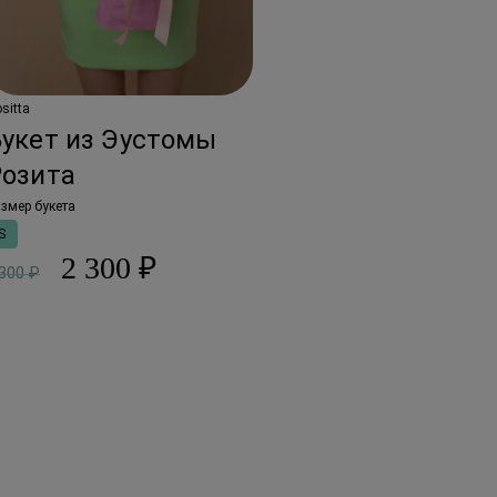
sitta
Букет из Эустомы
Розита
змер букета
S
2 300 ₽
 300 ₽