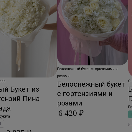
Белоснежный букет с гортензиями и
розами
lada
Gl
Белоснежный букет
ый Букет из
Б
с гортензиями и
тензий Пина
Г
розами
ада
Ра
6 420 ₽
букета
M
5