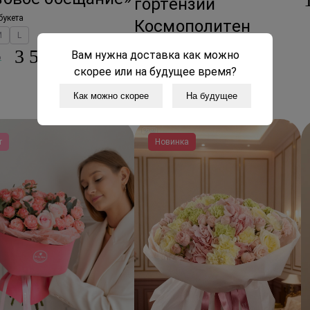
гортензий
букета
Космополитен
M
L
Размер букета
3 555 ₽
Вам нужна доставка как можно
₽
S
M
L
XL
скорее или на будущее время?
3 775 ₽
3 775 ₽
Как можно скорее
На будущее
т
Новинка