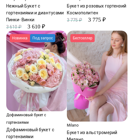
Нежный Букет с
Букет из розовых гортензий
гортензиями и диантусами
Космополитен
3 775 ₽
Пинки- Винки
3 775 ₽
3 610 ₽
3 610 ₽
Новинка
Под запрос
Бестселлер
Дофаминовый букет с
гортензиями
Milano
Дофаминовый букет с
Букет из альстромерий
гортензиями
Милано