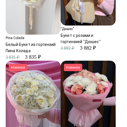
"Дюшес"
Букет с розами и
Pina Colada
гортензией "Дюшес"
Белый Букет из гортензий
3 882 ₽
3 882 ₽
Пина Колада
3 835 ₽
3 835 ₽
Новинка
Новинка