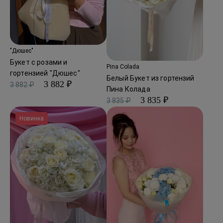
"Дюшес"
Букет с розами и
Pina Colada
гортензией "Дюшес"
Белый Букет из гортензий
3 882 ₽
3 882 ₽
Пина Колада
3 835 ₽
3 835 ₽
Новинка