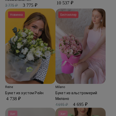
10 537 ₽
3 775 ₽
3 775 ₽
Новинка
Бестселлер
Reine
Milano
Букет из эустом Рейн
Букет из альстромерий
4 738 ₽
Милано
4 695 ₽
4 695 ₽
Хит
Хит