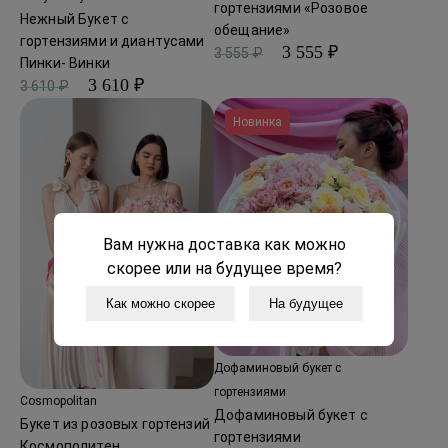
гортензиями «Розовое
Нежный Букет с
обещание»
гортензиями и диантусами
3 555 ₽
3 555 ₽
Пинки- Винки
3 610 ₽
3 610 ₽
Новинка
Вам нужна доставка как можно
скорее или на будущее время?
Как можно скорее
На будущее
Дофаминовый букет с
гортензиями
Cosmopolitan
Дофаминовый букет с
Букет из розовых гортензий
гортензиями
Космополитен