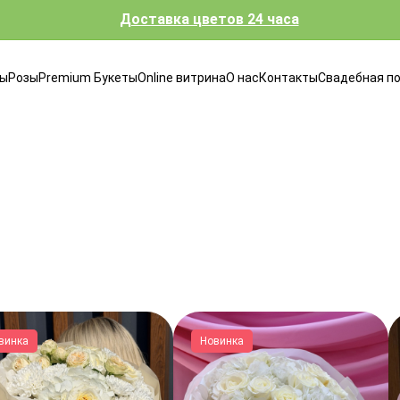
Доставка цветов 24 часа
ты
Розы
Premium Букеты
Online витрина
О нас
Контакты
Свадебная п
винка
Новинка