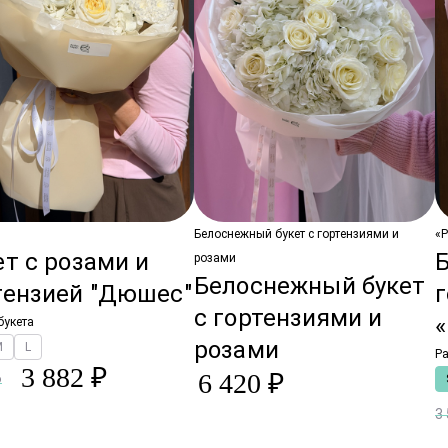
Белоснежный букет с гортензиями и
«
ет с розами и
розами
Белоснежный букет
тензией "Дюшес"
с гортензиями и
букета
розами
M
L
Ра
3 882 ₽
6 420 ₽
₽
3