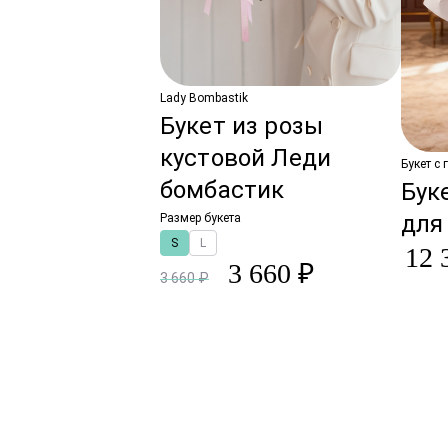
Lady Bombastik
Букет из розы
кустовой Леди
Букет с
бомбастик
Бук
для
Размер букета
S
L
12 
3 660 ₽
3 660 ₽