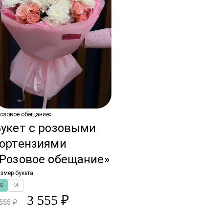
Розовое обещание»
Букет с розовыми
гортензиями
«Розовое обещание»
змер букета
S
M
3 555 ₽
 555 ₽