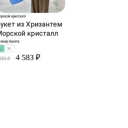
рской кристалл
укет из Хризантем
Морской кристалл
змер букета
L
XL
4 583 ₽
 583 ₽