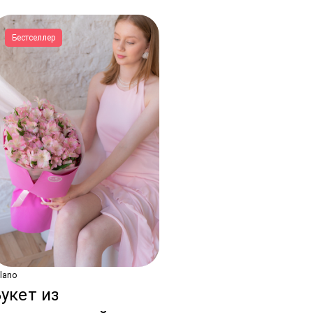
Бестселлер
lano
укет из