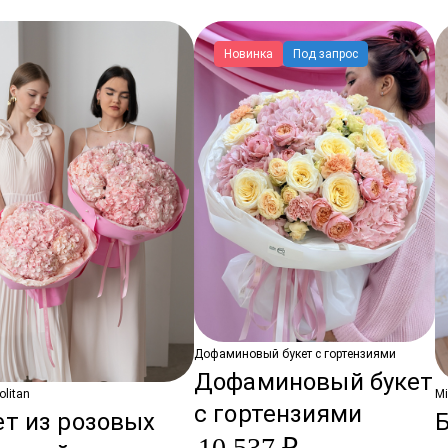
Новинка
Под запрос
Дофаминовый букет с гортензиями
Дофаминовый букет
litan
Mi
с гортензиями
ет из розовых
Б
10 537 ₽