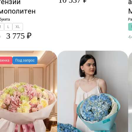
тензий
мополитен
букета
Ра
M
L
XL
3 775 ₽
₽
4
винка
Под запрос