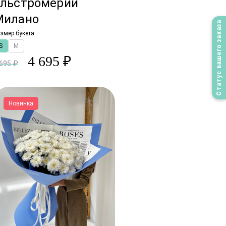
альстромерий
Милано
Статус вашего заказа
змер букета
S
M
4 695 ₽
 695 ₽
Новинка