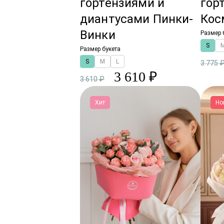
гортензиями и
гор
диантусами Пинки-
Кос
Винки
Размер 
S
Размер букета
S
M
L
3 775 
3 610 ₽
3 610 ₽
Хит
Но