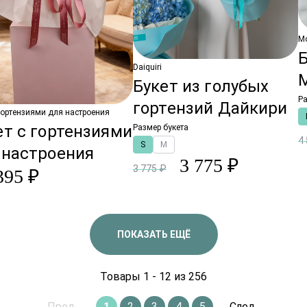
Мо
Б
Daiquiri
Букет из голубых
Ра
гортензий Дайкири
 гортензиями для настроения
ет с гортензиями
Размер букета
4
S
M
 настроения
3 775 ₽
3 775 ₽
395 ₽
ПОКАЗАТЬ ЕЩЁ
Товары 1 - 12 из 256
Пред.
1
2
3
4
5
След.