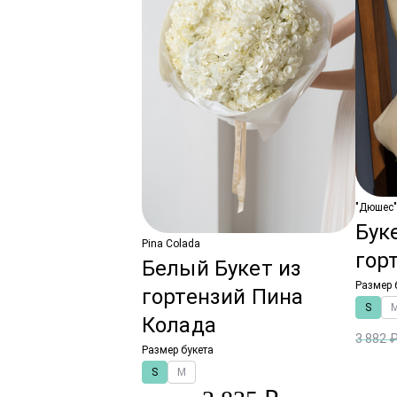
"Дюшес"
Бук
Pina Colada
гор
Белый Букет из
Размер 
гортензий Пина
S
Колада
3 882 
Размер букета
S
M