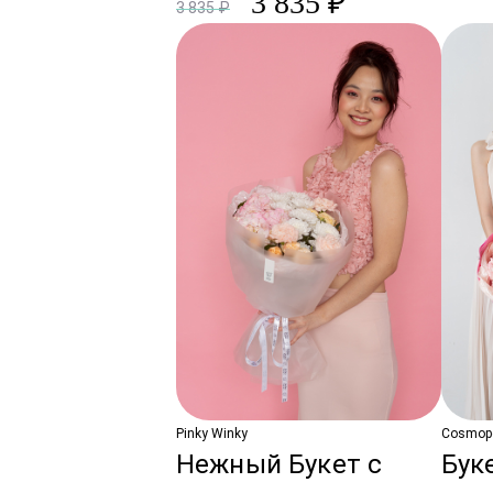
3 835 ₽
3 835 ₽
Pinky Winky
Cosmopo
Нежный Букет с
Бук