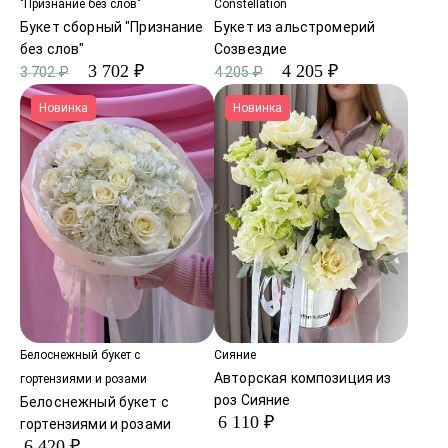
"Признание без слов"
Constellation
Букет сборный "Признание
Букет из альстромерий
без слов"
Созвездие
3 702 ₽
4 205 ₽
3 702 ₽
4 205 ₽
Новинка
Новинка
Белоснежный букет с
Сияние
Авторская композиция из
гортензиями и розами
роз Сияние
Белоснежный букет с
6 110 ₽
гортензиями и розами
6 420 ₽