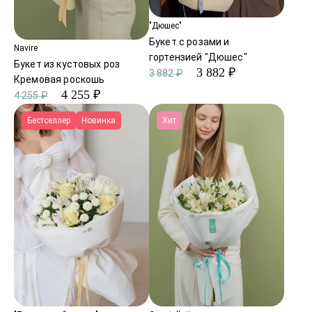
"Дюшес"
Букет с розами и
Navire
гортензией "Дюшес"
Букет из кустовых роз
3 882 ₽
3 882 ₽
Кремовая роскошь
4 255 ₽
4 255 ₽
Бестселлер
Новинка
Хит