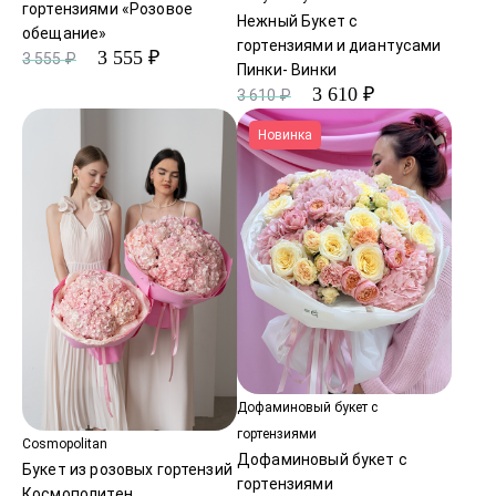
гортензиями «Розовое
Нежный Букет с
обещание»
гортензиями и диантусами
3 555 ₽
3 555 ₽
Пинки- Винки
3 610 ₽
3 610 ₽
Новинка
Дофаминовый букет с
гортензиями
Cosmopolitan
Дофаминовый букет с
Букет из розовых гортензий
гортензиями
Космополитен