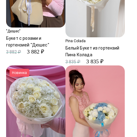
"Дюшес"
Букет с розами и
Pina Colada
гортензией "Дюшес"
Белый Букет из гортензий
3 882 ₽
3 882 ₽
Пина Колада
3 835 ₽
3 835 ₽
Новинка