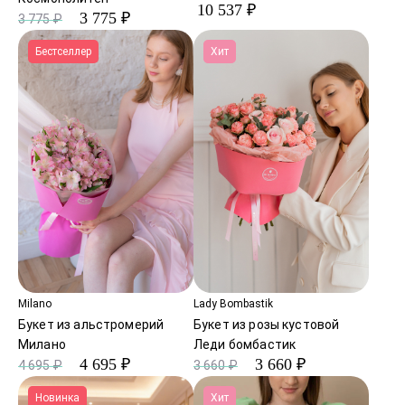
10 537 ₽
3 775 ₽
3 775 ₽
Бестселлер
Хит
Milano
Lady Bombastik
Букет из альстромерий
Букет из розы кустовой
Милано
Леди бомбастик
4 695 ₽
3 660 ₽
4 695 ₽
3 660 ₽
Новинка
Хит