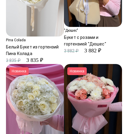
"Дюшес"
Букет с розами и
Pina Colada
гортензией "Дюшес"
Белый Букет из гортензий
3 882 ₽
3 882 ₽
Пина Колада
3 835 ₽
3 835 ₽
Новинка
Новинка