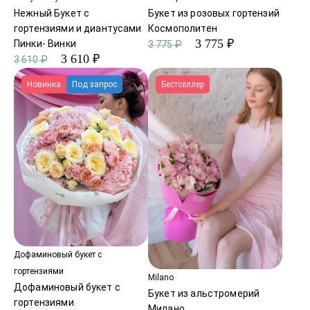
Нежный Букет с
Букет из розовых гортензий
гортензиями и диантусами
Космополитен
3 775 ₽
Пинки- Винки
3 775 ₽
3 610 ₽
3 610 ₽
Новинка
Под запрос
Бестселлер
Дофаминовый букет с
гортензиями
Milano
Дофаминовый букет с
Букет из альстромерий
гортензиями
Милано