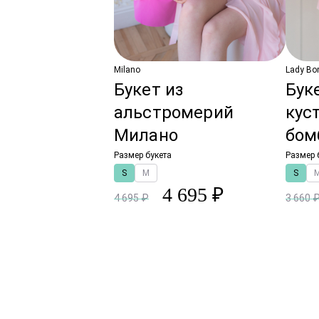
Milano
Lady Bo
Букет из
Бук
альстромерий
кус
Милано
бом
Размер букета
Размер 
S
M
S
4 695 ₽
4 695 ₽
3 660 