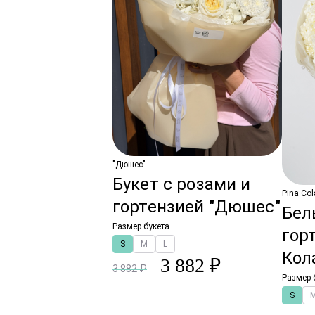
"Дюшес"
Букет с розами и
Pina Co
гортензией "Дюшес"
Бел
Размер букета
гор
S
M
L
Кол
3 882 ₽
3 882 ₽
Размер 
S