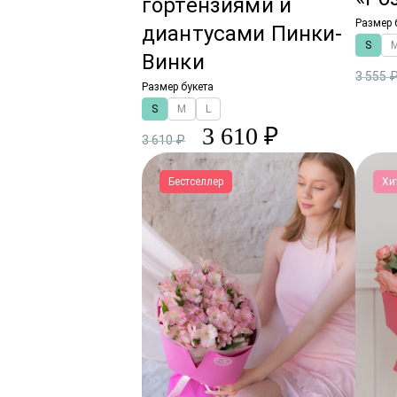
гортензиями и
Размер 
диантусами Пинки-
S
Винки
3 555 
Размер букета
S
M
L
3 610 ₽
3 610 ₽
Бестселлер
Хи