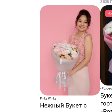
3 835 
Но
«Розово
Бук
Pinky Winky
гор
Нежный Букет с
«Ро