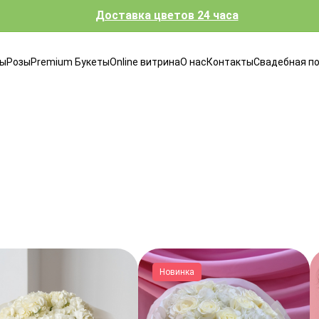
Доставка цветов 24 часа
ты
Розы
Premium Букеты
Online витрина
О нас
Контакты
Свадебная п
Новинка