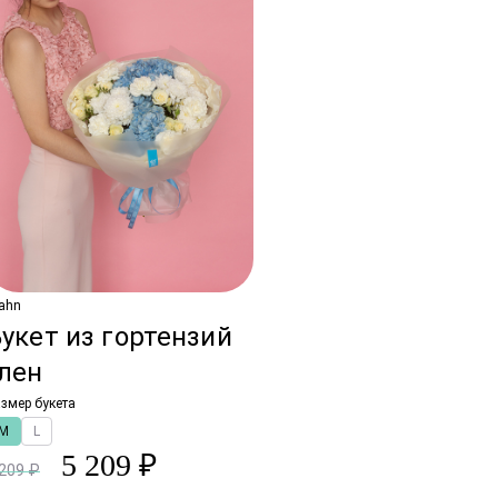
ahn
укет из гортензий
лен
змер букета
M
L
5 209 ₽
 209 ₽