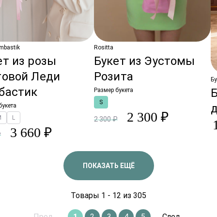
mbastik
Rositta
ет из розы
Букет из Эустомы
товой Леди
Розита
Бу
бастик
Б
Размер букета
S
букета
2 300 ₽
M
L
2 300 ₽
3 660 ₽
₽
ПОКАЗАТЬ ЕЩЁ
Товары 1 - 12 из 305
Пред.
1
2
3
4
5
След.