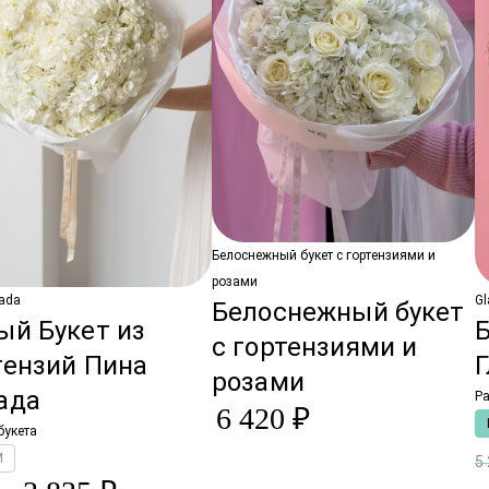
Белоснежный букет с гортензиями и
розами
lada
Gl
Белоснежный букет
ый Букет из
Б
с гортензиями и
тензий Пина
Г
розами
ада
Ра
6 420 ₽
букета
M
5