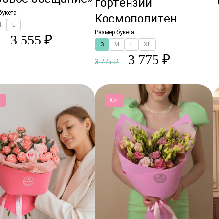
гортензий
букета
Космополитен
M
L
Размер букета
3 555 ₽
₽
S
M
L
XL
3 775 ₽
3 775 ₽
т
Хит