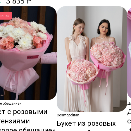
3 835 ₽
₽
винка
е обещание»
Д
ет с розовыми
Cosmopolitan
тензиями
с
Букет из розовых
зовое обещание»