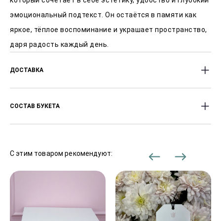
который сочетает в себе эстетику, удобство и глубокий
эмоциональный подтекст. Он остаётся в памяти как
яркое, тёплое воспоминание и украшает пространство,
даря радость каждый день.
ДОСТАВКА
Доставляем цветы с 8:00 до 23:00 часов.
СОСТАВ БУКЕТА
Оперативность доставки от 2-х часов после заказа.
Стоимость доставки от 450 Р, в зависимости от
Розы ,Хризантема кустовая ,гвоздика ,Эустома
района города.
,Эвкалипт
С этим товаром рекомендуют:
В праздничные дни сроки доставки могут
увеличиваться.