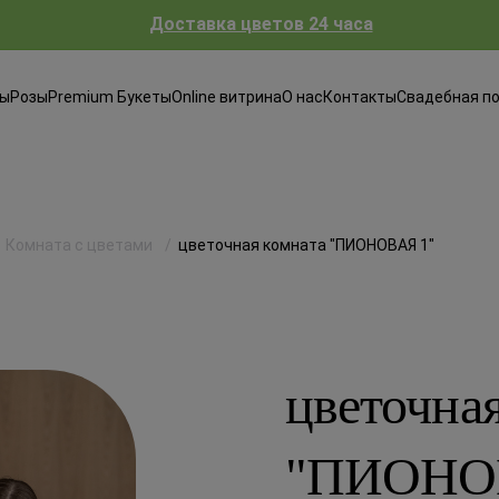
Доставка цветов 24 часа
ты
Розы
Premium Букеты
Online витрина
О нас
Контакты
Свадебная п
Комната с цветами
цветочная комната "ПИОНОВАЯ 1"
цветочна
"ПИОНО