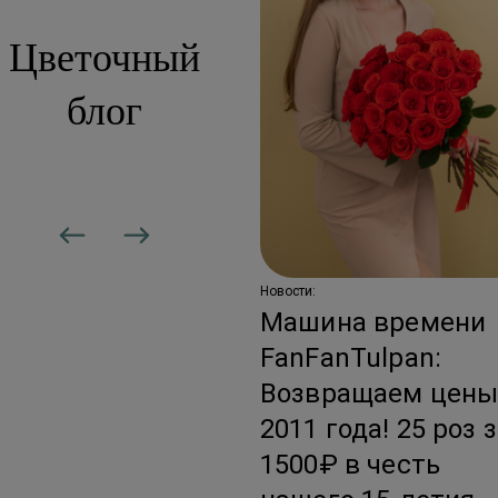
Цветочный
блог
сти:
вадебная
дписка: цветы,
торые не
аканчиваются
Новости:
Машина времени
FanFanTulpan:
Возвращаем цен
2011 года! 25 роз 
1500₽ в честь