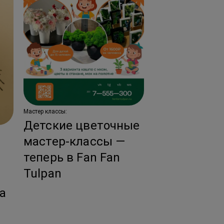
Мастер классы:
Детские цветочные
Новости:
мастер-классы —
Тренды сва
теперь в Fan Fan
флористики
Tulpan
ы
год!
за