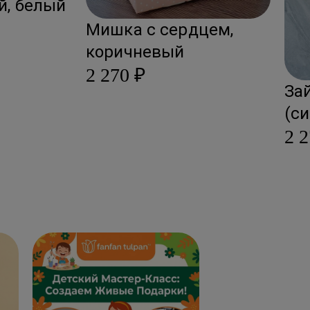
й, белый
Мишка с сердцем,
коричневый
2 270 ₽
За
(с
2 2