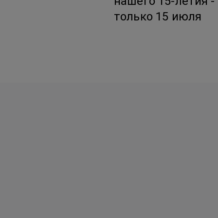
нашего 15-летия -
только 15 июля
Авторские Premium буке
Корзины с цветами
Эффект WoW
Подарки Игрушки Откры
Уютный дом