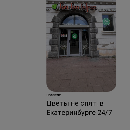
Ново
С
по
ко
з
Новости:
Цветы не спят: в
Екатеринбурге 24/7