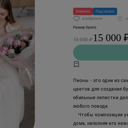
Новинка
Под запрос
в избранное
х
Размер букета
15 000 
15 000 ₽
Пионы - это одни из с
цветов для создания бу
обильные лепестки де
любого повода.
Чтобы композиции ук
дома, наполняя его не