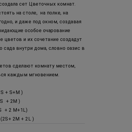
 создала сет Цветочных комнат.
оять на столе, на полке, на
годно, и даже под окном, создавая
ридающие особое очарование
е цветов и их сочетание создадут
 сада внутри дома, словно оазис в
етов сделают комнату местом,
ься каждым мгновением.
XS + S+M )
2S + 2M )
2S + 2 M+1L)
(2S+ 2M + 2L )