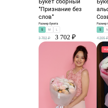
Букет сборный
Бук
"Признание без
аль
слов"
Соз
Размер букета
Размер 
S
M
L
S
3 702 ₽
3 702 ₽
4 205 
Но