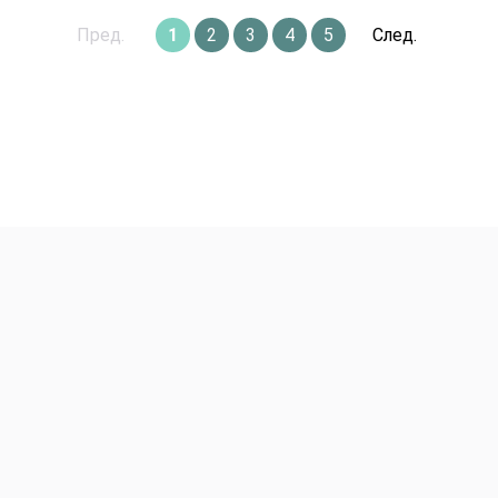
Пред.
1
2
3
4
5
След.
Авторские Premium буке
Корзины с цветами
Эффект WoW
Подарки Игрушки Откры