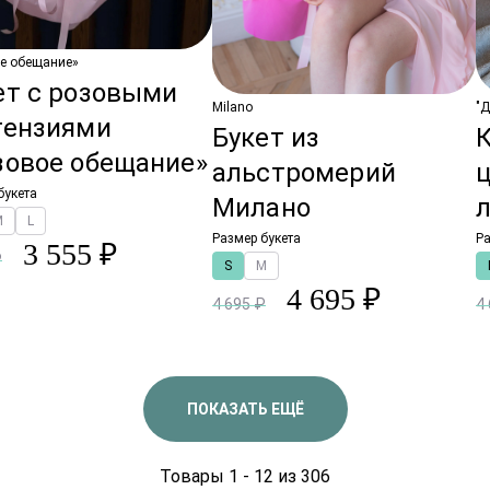
е обещание»
ет с розовыми
Milano
"Д
тензиями
Букет из
зовое обещание»
альстромерий
букета
Милано
M
L
Размер букета
Ра
3 555 ₽
₽
S
M
4 695 ₽
4 695 ₽
4
ПОКАЗАТЬ ЕЩЁ
Товары 1 - 12 из 306