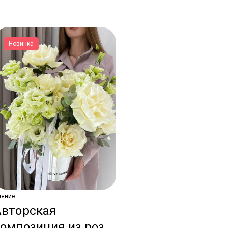
Новинка
ияние
Авторская
омпозиция из роз