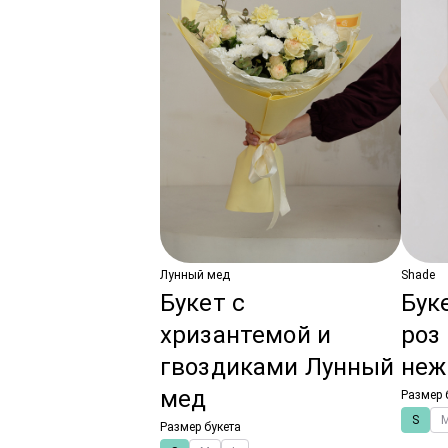
Лунный мед
Shade
Букет с
Бук
хризантемой и
роз
гвоздиками Лунный
неж
мед
Размер 
S
Размер букета