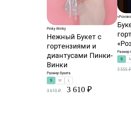
«Розово
Бук
Pinky Winky
гор
Нежный Букет с
«Ро
гортензиями и
Размер 
диантусами Пинки-
S
Винки
3 555 
Размер букета
S
M
L
3 610 ₽
3 610 ₽