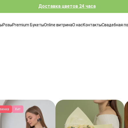
Доставка цветов 24 часа
ты
Розы
Premium Букеты
Online витрина
О нас
Контакты
Свадебная п
винка
Хит