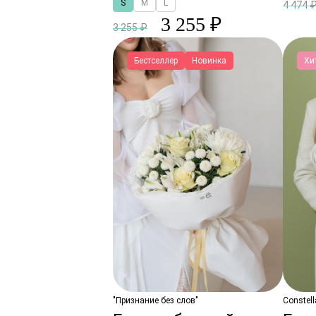
S
M
L
4 474 
3 255 ₽
3 255 ₽
Бестселлер
Новинка
Хи
"Признание без слов"
Constell