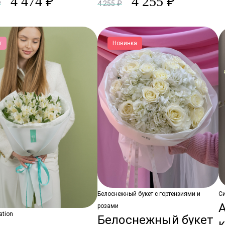
4 474 ₽
4 255 ₽
₽
4 255 ₽
т
Новинка
Белоснежный букет с гортензиями и
С
розами
ation
Белоснежный букет
к