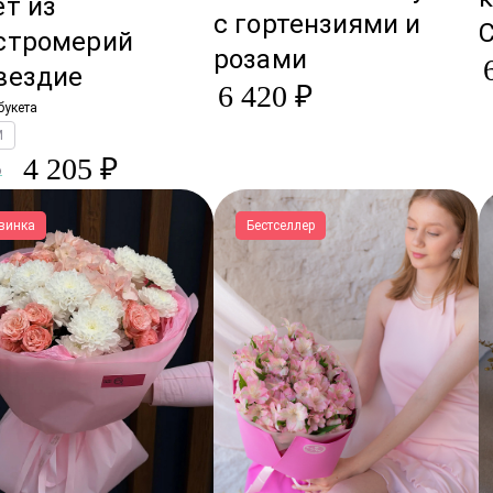
ет из
с гортензиями и
стромерий
розами
вездие
6 420 ₽
букета
M
4 205 ₽
₽
винка
Бестселлер