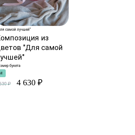
ля самой лучшей"
Композиция из
цветов "Для самой
лучшей"
змер букета
M
4 630 ₽
 630 ₽