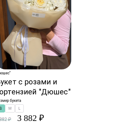
Дюшес"
укет с розами и
гортензией "Дюшес"
змер букета
S
M
L
3 882 ₽
 882 ₽