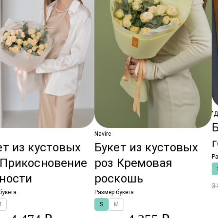
"
Б
Navire
ет из кустовых
Букет из кустовых
Ра
 Прикосновение
роз Кремовая
ности
роскошь
3
букета
Размер букета
M
S
M