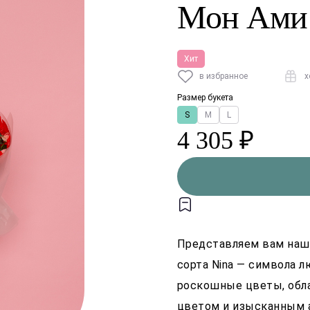
Мон Ами
Хит
в избранное
х
Размер букета
S
M
L
4 305 ₽
Представляем вам наш 
сорта Nina — символа л
роскошные цветы, об
цветом и изысканным 