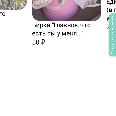
Ед
(в
го
уп
Статус вашего заказа
Бирка "Главное, что
2 4
есть ты у меня..."
50 ₽