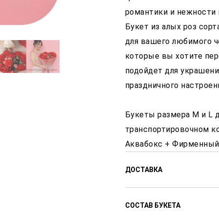
романтики и нежности 
Букет из алых роз сорт
для вашего любимого ч
которые вы хотите пер
подойдет для украшени
праздничного настроен
Букеты размера M и L 
транспортировочном к
Аквабокс + Фирменный 
ДОСТАВКА
Доставляем цветы с 8:00
СОСТАВ БУКЕТА
доставки от 2-х часов по