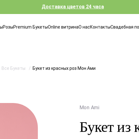
Доставка цветов 24 часа
ты
Розы
Premium Букеты
Online витрина
О нас
Контакты
Свадебная п
Все Букеты
Букет из красных роз Мон Ами
Mon Ami
Букет из 