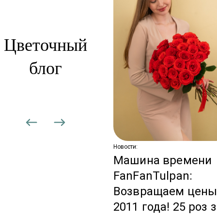
Цветочный
блог
сти:
вадебная
дписка: цветы,
торые не
аканчиваются
Новости:
Машина времени
FanFanTulpan:
Возвращаем цен
2011 года! 25 роз 