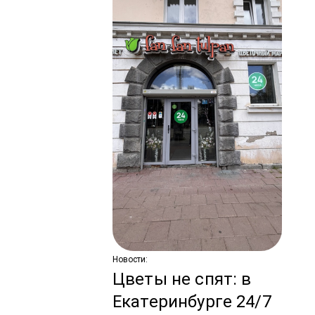
Ново
С
по
ко
з
Новости:
Цветы не спят: в
Екатеринбурге 24/7