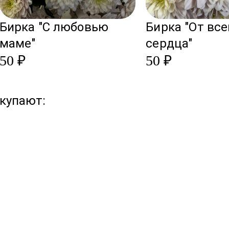
Бирка "С любовью
Бирка "От все
маме"
сердца"
50 ₽
50 ₽
купают: