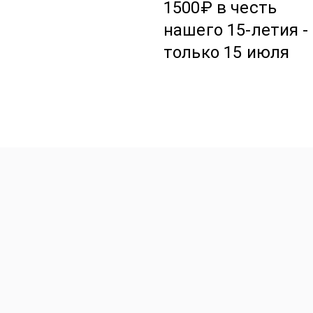
1500₽ в честь
нашего 15-летия -
только 15 июля
Авторские Premium буке
Корзины с цветами
Эффект WoW
Подарки Игрушки Откры