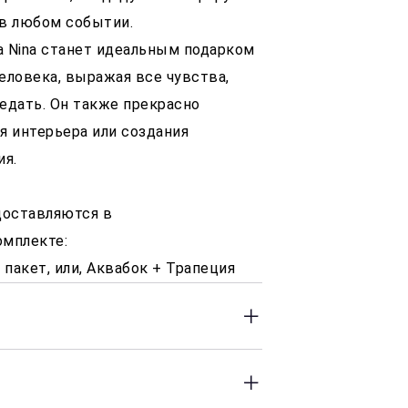
в любом событии.
а Nina станет идеальным подарком
еловека, выражая все чувства,
едать. Он также прекрасно
я интерьера или создания
ия.
доставляются в
омплекте:
пакет, или, Аквабок + Трапеция
 до 23:00 часов. Оперативность
сле заказа.