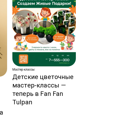
Мастер классы:
Детские цветочные
Новости:
мастер-классы —
Тренды сва
теперь в Fan Fan
флористики
Tulpan
ы
год!
за