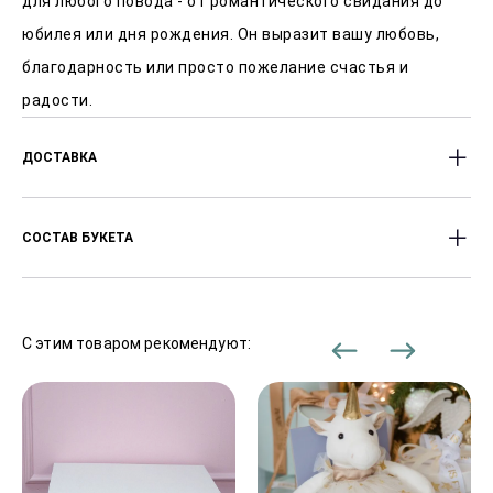
для любого повода - от романтического свидания до
юбилея или дня рождения. Он выразит вашу любовь,
благодарность или просто пожелание счастья и
радости.
ДОСТАВКА
Доставляем цветы с 8:00 до 23:00 часов.
СОСТАВ БУКЕТА
Оперативность доставки от 2-х часов после заказа.
Стоимость доставки от 450 Р, в зависимости от
Розы
района города.
С этим товаром рекомендуют:
В праздничные дни сроки доставки могут
увеличиваться.