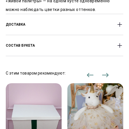
«живой палитры» — на одном кусте одновременно
можно наблюдать цветки разных оттенков.
ДОСТАВКА
Доставляем цветы с 8:00 до 23:00 часов.
СОСТАВ БУКЕТА
Оперативность доставки от 2-х часов после заказа.
Стоимость доставки от 450 Р, в зависимости от
Пионы ,Роза кустовая ,Эвкалипт
района города.
С этим товаром рекомендуют:
В праздничные дни сроки доставки могут
увеличиваться.