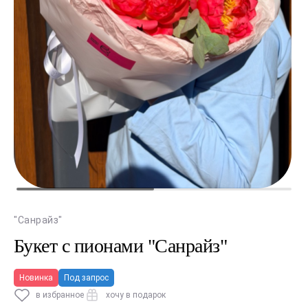
"Санрайз"
Букет с пионами "Санрайз"
Новинка
Под запрос
в избранное
хочу в подарок