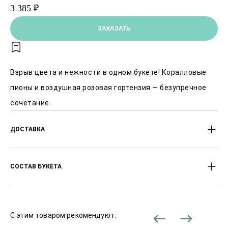
3 385 ₽
ЗАКАЗАТЬ
Взрыв цвета и нежности в одном букете! Коралловые
пионы и воздушная розовая гортензия — безупречное
сочетание.
ДОСТАВКА
Доставляем цветы с 8:00 до 23:00 часов.
СОСТАВ БУКЕТА
Оперативность доставки от 2-х часов после заказа.
Стоимость доставки от 450 Р, в зависимости от
Пионы ,Гортензия
района города.
С этим товаром рекомендуют: